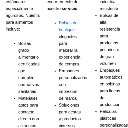
estándares
enormemente de
industrial
especialmente
nuestro
servicio
:
resistente
rigurosos. Nuestro
Bolsas de
para alimentos
alta
Bolsas de
incluye:
resistencia
boutique
para
elegantes
productos
Bolsas
para
pesados o
grado
mejorar la
de gran
alimentario
experiencia
volumen
certificadas
de compra
Empaques
que
Empaques
automáticos
cumplen
personalizados
en bobinas
normativas
con
para líneas
sanitarias
impresión
de
Materiales
de marca
producción
aptos para
Soluciones
Películas
contacto
para cestas
plásticas
directo con
y productos
personalizada
alimentos
diversos