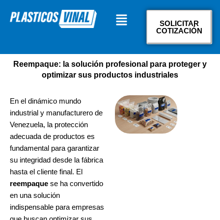
Ir
Menú
al
SOLICITAR
contenido
COTIZACIÓN
Reempaque: la solución profesional para proteger y
optimizar sus productos industriales
En el dinámico mundo
industrial y manufacturero de
Venezuela, la protección
adecuada de productos es
fundamental para garantizar
su integridad desde la fábrica
hasta el cliente final. El
reempaque
se ha convertido
en una solución
indispensable para empresas
que buscan optimizar sus