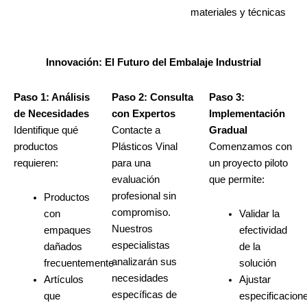
materiales y técnicas
Innovación: El Futuro del Embalaje Industrial
Paso 1: Análisis
Paso 2: Consulta
Paso 3:
de Necesidades
con Expertos
Implementación
Identifique qué
Contacte a
Gradual
productos
Plásticos Vinal
Comenzamos con
requieren:
para una
un proyecto piloto
evaluación
que permite:
profesional sin
Productos
compromiso.
con
Validar la
Nuestros
empaques
efectividad
especialistas
dañados
de la
analizarán sus
frecuentemente
solución
necesidades
Artículos
Ajustar
específicas de
que
especificacion