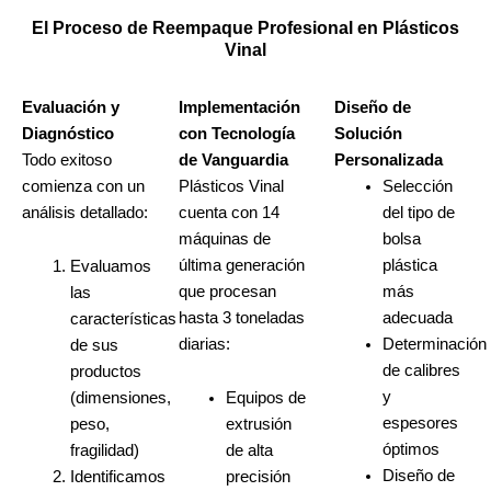
El Proceso de Reempaque Profesional en Plásticos
Vinal
Evaluación y
Implementación
Diseño de
Diagnóstico
con
Tecnología
Solución
Todo exitoso
de Vanguardia
Personalizada
comienza con un
Plásticos Vinal
Selección
análisis detallado:
cuenta con 14
del tipo de
máquinas de
bolsa
última generación
plástica
Evaluamos
que procesan
más
las
hasta 3 toneladas
adecuada
características
diarias:
Determinación
de sus
de calibres
productos
y
(dimensiones,
Equipos de
espesores
peso,
extrusión
óptimos
fragilidad)
de alta
Diseño de
Identificamos
precisión