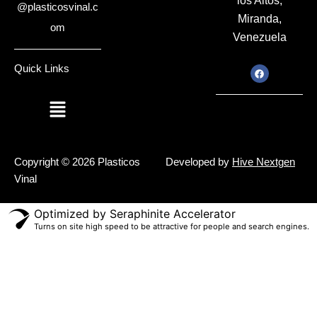
los Altos,
@plasticosvinal.c
Miranda,
om
Venezuela
F
Quick Links
a
c
e
Menú
b
o
o
k
Copyright © 2026 Plasticos
Developed by
Hive Nextgen
Vinal
Optimized by Seraphinite Accelerator
Turns on site high speed to be attractive for people and search engines.