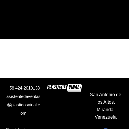
+58 424-2019138
San Antonio de
asistentedeventas
los Altos,
@plasticosvinal.c
Miranda,
om
Venezuela